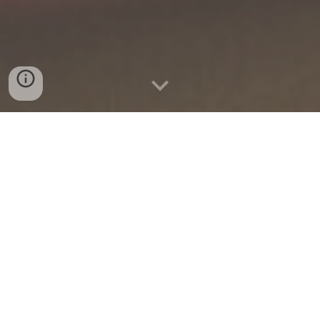
Som Lenka, pracujem ako pohybový
špecialista a tréner. S mojou
pomocou Vám ukážem ako sa zbaviť
bolesti, zlepšiť efektivitu pohybu a
trénovať funkčne cez zmenu
pohybových vzorcov.